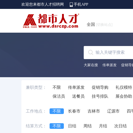
欢迎您来都市人才招聘网
手机APP
全国
[切换站点]
大家在搜
传单派发
促销导
兼职类型：
不限
传单派发
促销导购
礼仪模特
保洁员
送餐员
挂号排队
展会协助
工作地点：
不限
长春市
吉林市
辽源市
四
结算方式：
不限
日结
周结
月结
次日结