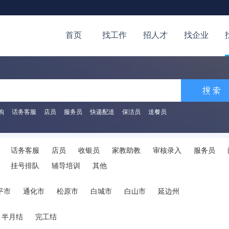
首页
找工作
招人才
找企业
购
话务客服
店员
服务员
快递配送
保洁员
送餐员
话务客服
店员
收银员
家教助教
审核录入
服务员
挂号排队
辅导培训
其他
平市
通化市
松原市
白城市
白山市
延边州
半月结
完工结