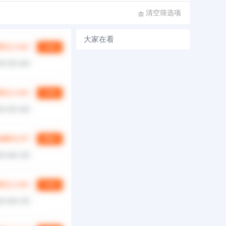
清空筛选项
大家在看
第
1/0
页