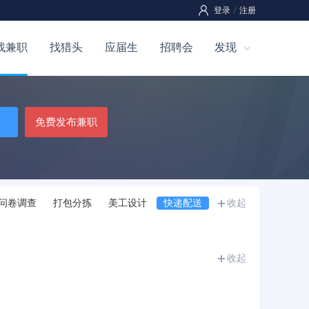
登录
/
注册
找兼职
找猎头
应届生
招聘会
发现
免费发布兼职
问卷调查
打包分拣
美工设计
快递配送
收起
收起