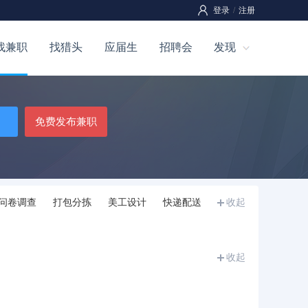
登录
/
注册
找兼职
找猎头
应届生
招聘会
发现
免费发布兼职
问卷调查
打包分拣
美工设计
快递配送
收起
收起