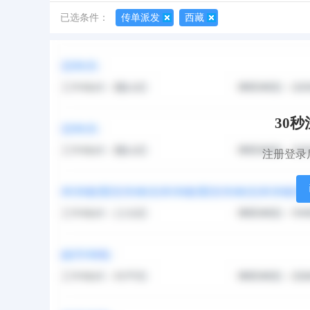
已选条件：
传单派发
西藏
默认排序
更新时间
访问热度
报名人数
30
注册登录