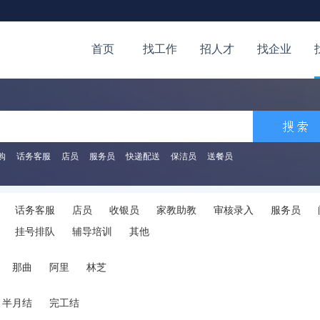
首页
找工作
招人才
找企业
购
话务客服
店员
服务员
快递配送
保洁员
送餐员
话务客服
店员
收银员
家教助教
审核录入
服务员
挂号排队
辅导培训
其他
那曲
阿里
林芝
半月结
完工结