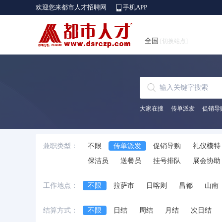
欢迎您来都市人才招聘网
手机APP
全国
[切换站点]
大家在搜
传单派发
促销导
兼职类型：
不限
传单派发
促销导购
礼仪模特
保洁员
送餐员
挂号排队
展会协助
工作地点：
不限
拉萨市
日喀则
昌都
山南
结算方式：
不限
日结
周结
月结
次日结