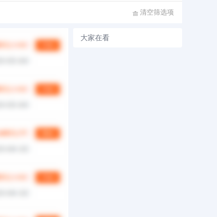
清空筛选项
大家在看
第
1/0
页