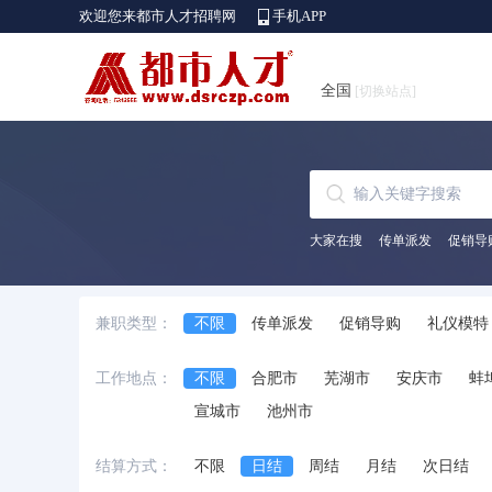
欢迎您来都市人才招聘网
手机APP
全国
[切换站点]
大家在搜
传单派发
促销导
兼职类型：
不限
传单派发
促销导购
礼仪模特
保洁员
送餐员
挂号排队
展会协助
工作地点：
不限
合肥市
芜湖市
安庆市
蚌
宣城市
池州市
结算方式：
不限
日结
周结
月结
次日结