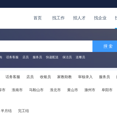
首页
找工作
招人才
找企业
购
话务客服
店员
服务员
快递配送
保洁员
送餐员
话务客服
店员
收银员
家教助教
审核录入
服务员
挂号排队
辅导培训
其他
埠市
淮南市
马鞍山市
淮北市
黄山市
滁州市
阜阳市
半月结
完工结