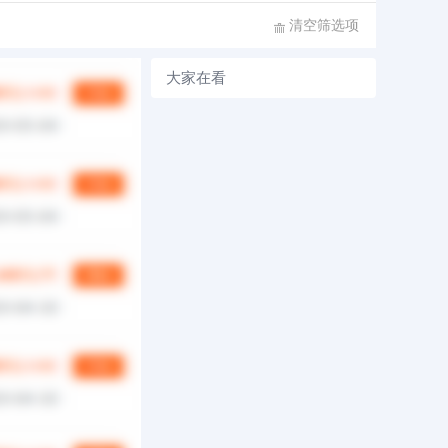
清空筛选项
大家在看
第
1/0
页