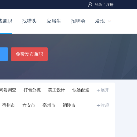
登录
/
注册
找兼职
找猎头
应届生
招聘会
发现
免费发布兼职
问卷调查
打包分拣
美工设计
快递配送
展开
宿州市
六安市
亳州市
铜陵市
收起