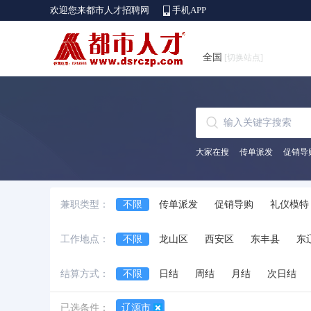
欢迎您来都市人才招聘网
手机APP
全国
[切换站点]
大家在搜
传单派发
促销导
兼职类型：
不限
传单派发
促销导购
礼仪模特
保洁员
送餐员
挂号排队
展会协助
工作地点：
不限
龙山区
西安区
东丰县
东
结算方式：
不限
日结
周结
月结
次日结
已选条件：
辽源市