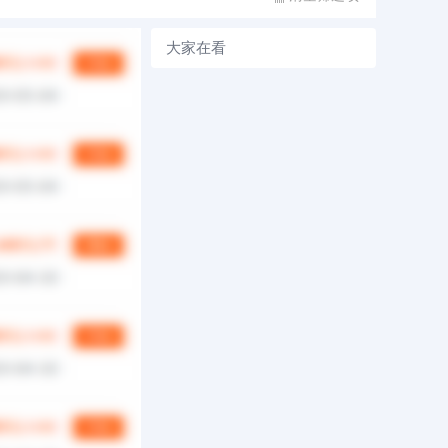
大家在看
第
1/0
页