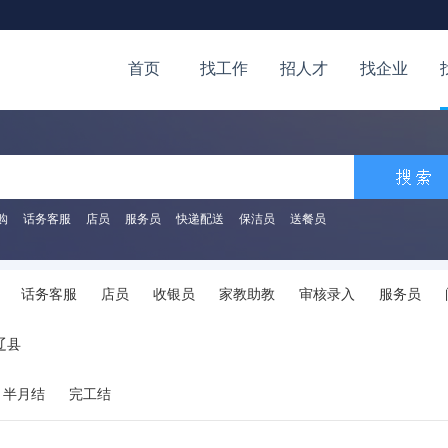
首页
找工作
招人才
找企业
购
话务客服
店员
服务员
快递配送
保洁员
送餐员
话务客服
店员
收银员
家教助教
审核录入
服务员
挂号排队
辅导培训
其他
辽县
半月结
完工结