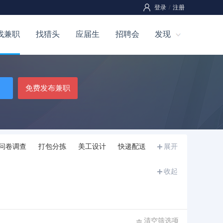
登录
/
注册
找兼职
找猎头
应届生
招聘会
发现
免费发布兼职
问卷调查
打包分拣
美工设计
快递配送
展开
收起
清空筛选项